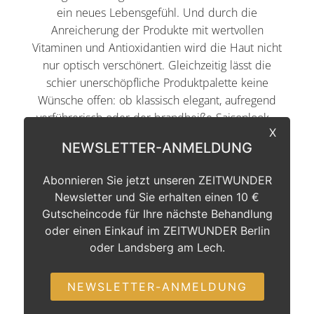
ein neues Lebensgefühl. Und durch die
Anreicherung der Produkte mit wertvollen
Vitaminen und Antioxidantien wird die Haut nicht
nur optisch verschönert. Gleichzeitig lässt die
schier unerschöpfliche Produktpalette keine
Wünsche offen: ob klassisch elegant, aufregend
verführerisch oder der brandheiße Saisonlook –
X
alles ist möglich.
NEWSLETTER-ANMELDUNG
Nicht nur Stars wie Jessica Alba und Catherine
Abonnieren Sie jetzt unseren ZEITWUNDER
Zeta Jones schwören auf die Produkte von jane
Newsletter und Sie erhalten einen 10 €
iredale, sondern auch Dermatologen und
Gutscheincode für Ihre nächste Behandlung
plastische Chirurgen empfehlen dessen
oder einen Einkauf im ZEITWUNDER Berlin
Anwendung.
oder Landsberg am Lech.
MEHR ERFAHREN
NEWSLETTER-ANMELDUNG